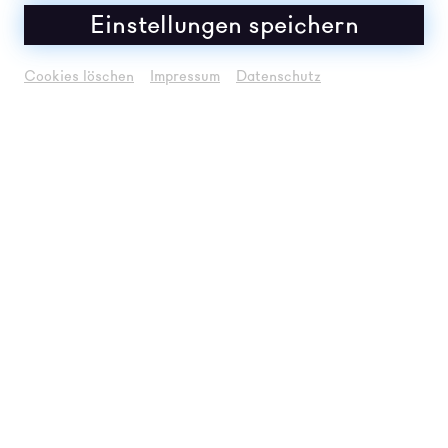
2026
Einstellungen speichern
Cookies löschen
Impressum
Datenschutz
Um
Youtube
Inhalte zu laden, akzeptieren
Sie bitte
Youtube
als externe Quelle in den
Cookie-Einstellungen
Akzeptieren