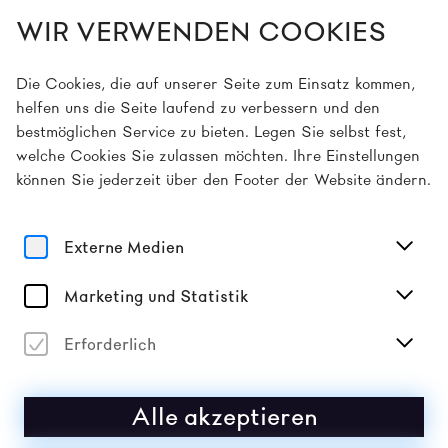
WIR VERWENDEN COOKIES
DE
Die Cookies, die auf unserer Seite zum Einsatz kommen,
helfen uns die Seite laufend zu verbessern und den
bestmöglichen Service zu bieten. Legen Sie selbst fest,
Home
Artists
Chino Amobi
welche Cookies Sie zulassen möchten. Ihre Einstellungen
können Sie jederzeit über den Footer der Website ändern.
Sound
CHINO AMOBI
Externe Medien
Als Werk voller spiritueller Umbrüche, eindringlichem
Marketing und Statistik
Minimalismus und transzendenter Absichten markiert
„Eroica II: Christian Nihilism“ einen entscheidenden
Moment in Amobis sich weiterentwickelnder,
Erforderlich
multidisziplinärer Praxis.
Alle akzeptieren