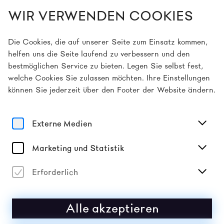
WIR VERWENDEN COOKIES
DE
Die Cookies, die auf unserer Seite zum Einsatz kommen,
helfen uns die Seite laufend zu verbessern und den
bestmöglichen Service zu bieten. Legen Sie selbst fest,
Home
Artists
Even Hell has its Heroes
welche Cookies Sie zulassen möchten. Ihre Einstellungen
können Sie jederzeit über den Footer der Website ändern.
Film
EVEN HELL HAS ITS HEROES
Externe Medien
Regie: Clyde Petersen
Marketing und Statistik
Erforderlich
2026
Alle akzeptieren