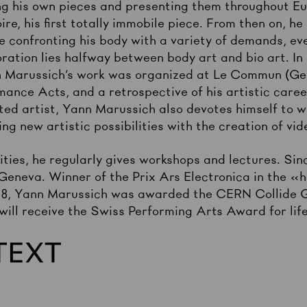
ng his own pieces and presenting them throughout Eur
ire, his first totally immobile piece. From then on, 
e confronting his body with a variety of demands, eve
oration lies halfway between body art and bio art. I
n Marussich’s work was organized at Le Commun (Gen
mance Acts, and a retrospective of his artistic care
ted artist, Yann Marussich also devotes himself to w
ng new artistic possibilities with the creation of v
ivities, he regularly gives workshops and lectures. Si
 Geneva. Winner of the Prix Ars Electronica in the «
8, Yann Marussich was awarded the CERN Collide Ge
 will receive the Swiss Performing Arts Award for li
TEXT