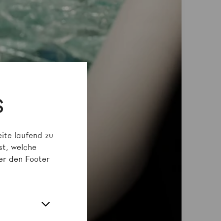
S
ite laufend zu
st, welche
er den Footer