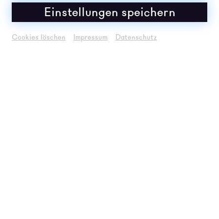
Einstellungen speichern
Cookies löschen
Impressum
Datenschutz
Anton Kats
© Mayra Wallraff
BESCHREIBUNG
Die Filminstallation von Anton Kats, die aus der
Performance
After Hope
hervorgegangen ist,
vertraut auf die Stimme der Künstlerin und
Schauspielerin Susanne Sachsse und verwandelt die