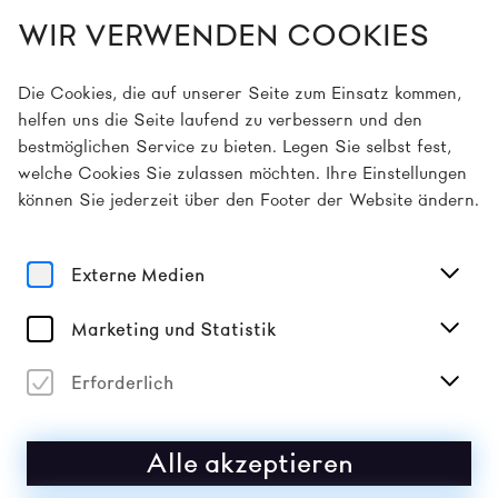
WIR VERWENDEN COOKIES
DE
Die Cookies, die auf unserer Seite zum Einsatz kommen,
helfen uns die Seite laufend zu verbessern und den
bestmöglichen Service zu bieten. Legen Sie selbst fest,
Home
Programm
Anton Kats
welche Cookies Sie zulassen möchten. Ihre Einstellungen
können Sie jederzeit über den Footer der Website ändern.
2
2026
Sa
Mai
ANTON KATS
Externe Medien
AFTER HOPE
Marketing und Statistik
Vergangene Veranstaltung
Erforderlich
Alle akzeptieren