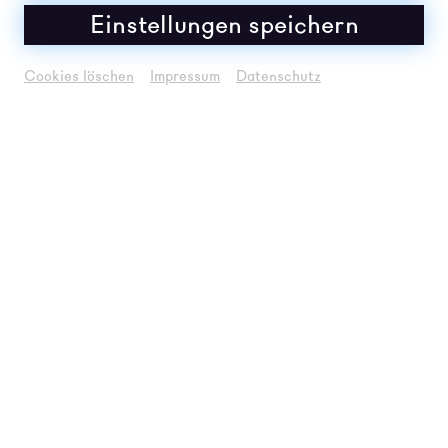
Einstellungen speichern
Cookies löschen
Impressum
Datenschutz
Hope4Hope. Cross-disziplinäre Untersuchungen Gruppenausstellung von
asterstudierenden der Abteilung Cross-Disciplinary Strategies der Universität
für angewandte Kunst Wien
© Keyvisual Gestaltung: CDS
BESCHREIBUNG
Angesichts sich häufender globaler Krisen und
zunehmender individueller Erschöpfung erscheint die