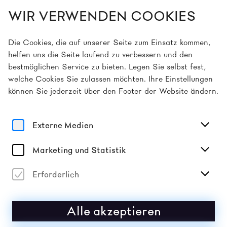
WIR VERWENDEN COOKIES
DE
Die Cookies, die auf unserer Seite zum Einsatz kommen,
helfen uns die Seite laufend zu verbessern und den
bestmöglichen Service zu bieten. Legen Sie selbst fest,
Home
Programm
Hope4Hope
welche Cookies Sie zulassen möchten. Ihre Einstellungen
können Sie jederzeit über den Footer der Website ändern.
9
2026
Sa
Mai
HOPE4HOPE
Externe Medien
CROSS-DISZIPLINÄRE UNTERSUCHUNGEN
Marketing und Statistik
(GRUPPENAUSSTELLUNG)
Vergangene Veranstaltung
Erforderlich
Alle akzeptieren