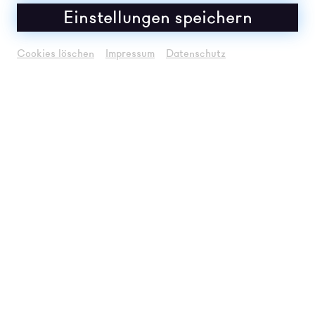
Einstellungen speichern
Cookies löschen
Impressum
Datenschutz
Hope4Hope. Cross-disziplinäre Untersuchungen Gruppenausstellung von
asterstudierenden der Abteilung Cross-Disciplinary Strategies der Universität
für angewandte Kunst Wien
© Keyvisual Gestaltung: CDS
BESCHREIBUNG
Angesichts sich häufender globaler Krisen und
zunehmender individueller Erschöpfung erscheint die