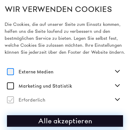
WIR VERWENDEN COOKIES
DE
Die Cookies, die auf unserer Seite zum Einsatz kommen,
helfen uns die Seite laufend zu verbessern und den
bestmöglichen Service zu bieten. Legen Sie selbst fest,
Home
Programm
Hope4Hope
welche Cookies Sie zulassen möchten. Ihre Einstellungen
können Sie jederzeit über den Footer der Website ändern.
10
2026
So
Mai
HOPE4HOPE
Externe Medien
CROSS-DISZIPLINÄRE UNTERSUCHUNGEN
Marketing und Statistik
(GRUPPENAUSSTELLUNG)
Vergangene Veranstaltung
Erforderlich
Alle akzeptieren